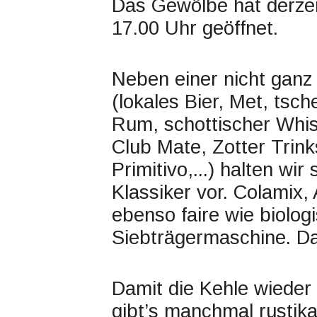
Das Gewölbe hat derze
17.00 Uhr geöffnet.
Neben einer nicht ganz
(lokales Bier, Met, tsch
Rum, schottischer Whis
Club Mate, Zotter Trin
Primitivo,...) halten wi
Klassiker vor. Colamix,
ebenso faire wie biolo
Siebträgermaschine. Da
Damit die Kehle wieder
gibt’s manchmal rustikal